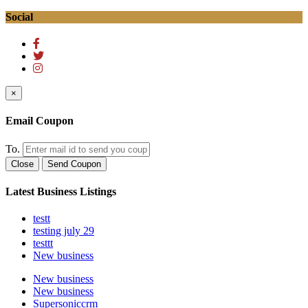
Social
×
Email Coupon
To.
Close
Send Coupon
Latest Business Listings
testt
testing july 29
testtt
New business
New business
New business
Supersoniccrm